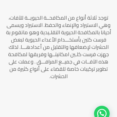
توجد ثلاثة أنواع من المكافحــة الحيويــة للآفات،
وهي الاستيراد والإنماء والحفظ. الاستيراد ويسمى
أحيانا بالمكافحة الحيوية التقلـيدية وهو ماتقوم بة
فرست كلين بأستخـــدام الأعداء الحيوية لبعض
الحشرات لإضعافها والتقليل من أعدادهـــا. لذلك
جهزت فرست كلـين امكانيتــها وفريقها لمكافحة
هذه الآفــات في جميــع المرافـــق . وعملت على
تطوير تركيبات خاصة للقضاء على أنواع كثيرة من
الحشرات.